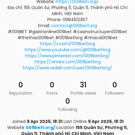
Website:
https://009bet1.org/
Địa chỉ: 155 Quân Sự, Phường 11, Quận 11, Thành phố Hồ Chí
Minh, Việt Nam
Phone: 0984512367
Email:
contact@009bet1.org
#009BET #giaitrionline009bet #casinotructuyen009bet
#thethao009bet #009bet1org #nhacai009bet
https://x.com/009bet1org
https://www.youtube.com/@009bet1org
https://www.pinterest.com/009bet1org/
https://vimeo.com/009bet1org
https://www.reddit.com/user/009bet1org/
0
0
31
0
Reputation
Posts
Profile views
Followers
0
Following
Joined
9 Apr 2026, 18:31
Last Online
9 Apr 2026, 18:31
Website
009bet1.org/
Location
155 Quân Sự, Phường 11,
Quận 11, Thành phố Hồ Chí Minh, Việt Nam