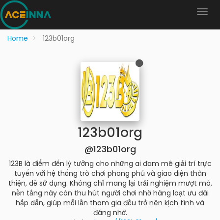
Home
123b01org
123b01org
@123b01org
123B là điểm đến lý tưởng cho những ai đam mê giải trí trực
tuyến với hệ thống trò chơi phong phú và giao diện thân
thiện, dễ sử dụng. Không chỉ mang lại trải nghiệm mượt mà,
nền tảng này còn thu hút người chơi nhờ hàng loạt ưu đãi
hấp dẫn, giúp mỗi lần tham gia đều trở nên kịch tính và
đáng nhớ.