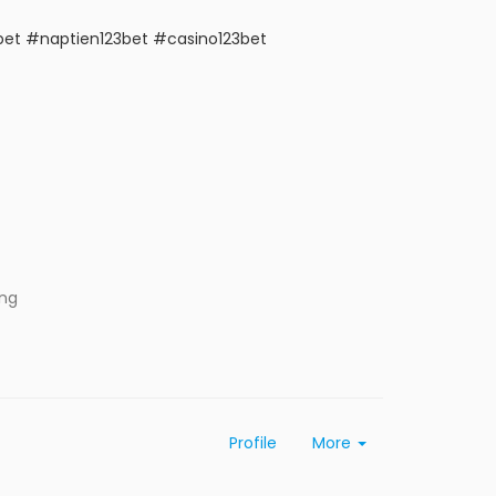
et #naptien123bet #casino123bet
ing
Profile
More