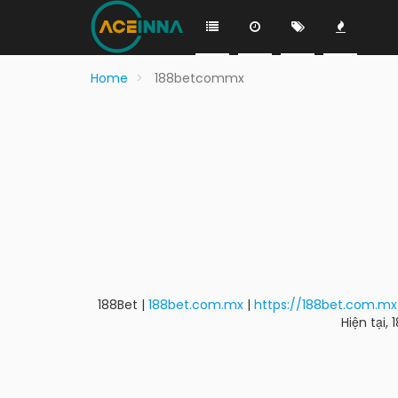
Home
188betcommx
188Bet |
188bet.com.mx
|
https://188bet.com.mx
Hiện tại,