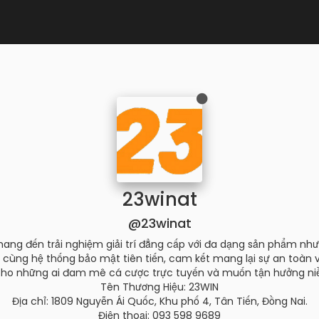
23winat
@23winat
ang đến trải nghiệm giải trí đẳng cấp với đa dạng sản phẩm như
nh cùng hệ thống bảo mật tiên tiến, cam kết mang lại sự an toàn
cho những ai đam mê cá cược trực tuyến và muốn tận hưởng niề
Tên Thương Hiệu: 23WIN
Địa chỉ: 1809 Nguyễn Ái Quốc, Khu phố 4, Tân Tiến, Đồng Nai.
Điện thoại: 093 598 9689