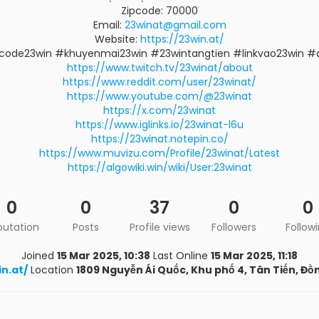
Zipcode: 70000
Email:
23winat@gmail.com
Website:
https://23win.at/
#code23win #khuyenmai23win #23wintangtien #linkvao23win 
https://www.twitch.tv/23winat/about
https://www.reddit.com/user/23winat/
https://www.youtube.com/@23winat
https://x.com/23winat
https://www.iglinks.io/23winat-l6u
https://23winat.notepin.co/
https://www.muvizu.com/Profile/23winat/Latest
https://algowiki.win/wiki/User:23winat
0
0
37
0
0
putation
Posts
Profile views
Followers
Follow
Joined
15 Mar 2025, 10:38
Last Online
15 Mar 2025, 11:18
n.at/
Location
1809 Nguyễn Ái Quốc, Khu phố 4, Tân Tiến, Đồ