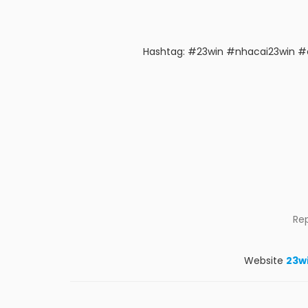
Hashtag: #23win #nhacai23win 
Re
Website
23wi