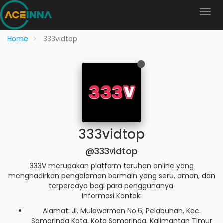
Home
333vidtop
333vidtop
@333vidtop
333V merupakan platform taruhan online yang
menghadirkan pengalaman bermain yang seru, aman, dan
terpercaya bagi para penggunanya.
Informasi Kontak:
Alamat: Jl. Mulawarman No.6, Pelabuhan, Kec.
Samarinda Kota, Kota Samarinda, Kalimantan Timur