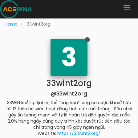
Home
33wint2org
3
33wint2org
@33wint2org
33WIN khẳng định vị thế “ông vua” làng cá cược khi sở hữu
tới 12 triệu hội viên hoạt động tích cực mỗi tháng . Sân chơi
gây ấn tượng mạnh với tỷ lệ hoàn trả độc quyền đạt mốc
2,0% hằng ngày cùng quy trình xét duyệt rút tiền siêu tốc
chỉ trong vòng 45 giây ngắn ngủi.
Website:
https://33wint2.org/