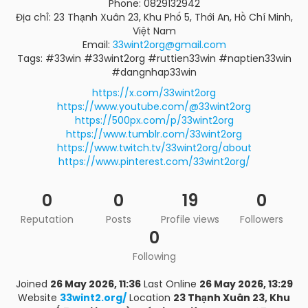
Phone: 0829132942
Địa chỉ: 23 Thạnh Xuân 23, Khu Phố 5, Thới An, Hồ Chí Minh,
Việt Nam
Email:
33wint2org@gmail.com
Tags: #33win #33wint2org #ruttien33win #naptien33win
#dangnhap33win
https://x.com/33wint2org
https://www.youtube.com/@33wint2org
https://500px.com/p/33wint2org
https://www.tumblr.com/33wint2org
https://www.twitch.tv/33wint2org/about
https://www.pinterest.com/33wint2org/
0
0
19
0
Reputation
Posts
Profile views
Followers
0
Following
Joined
26 May 2026, 11:36
Last Online
26 May 2026, 13:29
Website
33wint2.org/
Location
23 Thạnh Xuân 23, Khu