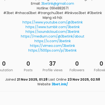
Email:
3betink@gmail.com
Hotline: 0914882671
#3bet #nhacai3bet #trangchu3bet #linkvao3bet #3betink
Mạng xã hội:
https://www.youtube.com/@3betink
https://www.tumblr.com/3betink
https://soundcloud.com/3betink
https://medium.com/@3betink/about
https://x.com/3betink
https://vimeo.com/3betink
https://500px.com/p/3betink
0
0
37
0
0
putation
Posts
Profile views
Followers
Follow
Joined
21 Nov 2025, 01:28
Last Online
23 Nov 2025, 02:58
Website
3bet.ink/