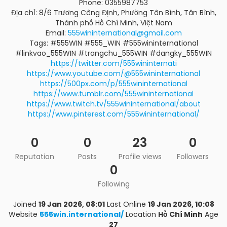
Phone: 0355987753
Địa chỉ: 8/6 Trương Công Định, Phường Tân Bình, Tân Bình,
Thành phố Hồ Chí Minh, Việt Nam
Email:
555wininternational@gmail.com
Tags: #555WIN #555_WIN #555wininternational
#linkvao_555WIN #trangchu_555WIN #dangky_555WIN
https://twitter.com/555wininternati
https://www.youtube.com/@555wininternational
https://500px.com/p/555wininternational
https://www.tumblr.com/555wininternational
https://www.twitch.tv/555wininternational/about
https://www.pinterest.com/555wininternational/
0
0
23
0
Reputation
Posts
Profile views
Followers
0
Following
Joined
19 Jan 2026, 08:01
Last Online
19 Jan 2026, 10:08
Website
555win.international/
Location
Hồ Chí Minh
Age
27