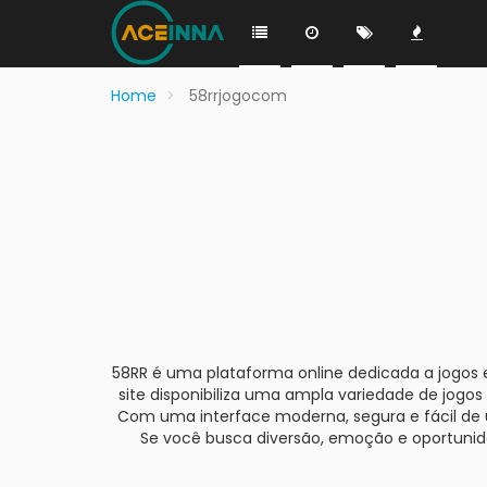
Home
58rrjogocom
58RR é uma plataforma online dedicada a jogos e
site disponibiliza uma ampla variedade de jogos
Com uma interface moderna, segura e fácil de 
Se você busca diversão, emoção e oportuni