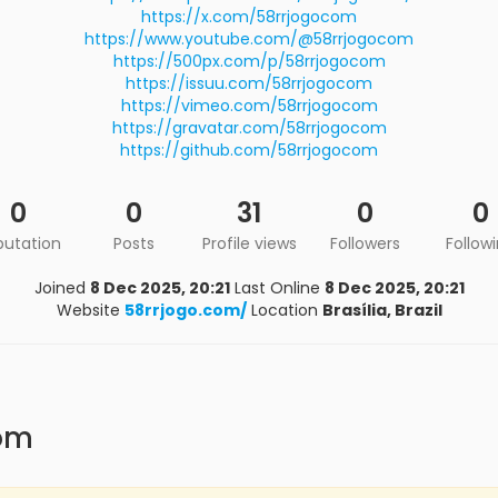
https://x.com/58rrjogocom
https://www.youtube.com/@58rrjogocom
https://500px.com/p/58rrjogocom
https://issuu.com/58rrjogocom
https://vimeo.com/58rrjogocom
https://gravatar.com/58rrjogocom
https://github.com/58rrjogocom
0
0
31
0
0
putation
Posts
Profile views
Followers
Follow
Joined
8 Dec 2025, 20:21
Last Online
8 Dec 2025, 20:21
Website
58rrjogo.com/
Location
Brasília, Brazil
om