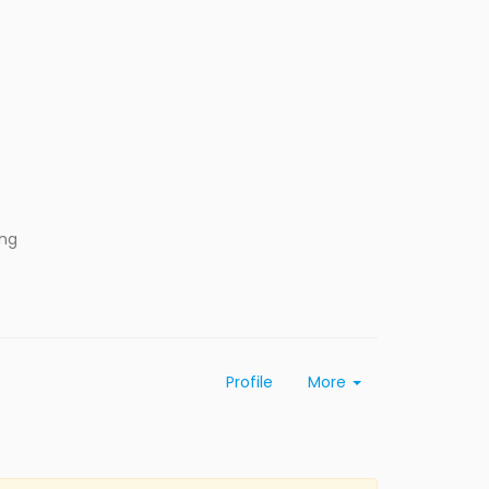
ing
Profile
More