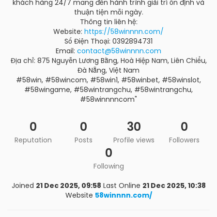
khách hàng 24/7 mang đến hành trình giải trí ổn định và
thuận tiện mỗi ngày.
Thông tin liên hệ:
Website:
https://58winnnn.com/
Số Điện Thoại: 0392894731
Email:
contact@58winnnn.com
Địa chỉ: 875 Nguyễn Lương Bằng, Hoà Hiệp Nam, Liên Chiểu,
Đà Nẵng, Việt Nam
#58win, #58wincom, #58win1, #58winbet, #58winslot,
#58wingame, #58wintrangchu, #58wintrangchu,
#58winnnncom"
0
0
30
0
Reputation
Posts
Profile views
Followers
0
Following
Joined
21 Dec 2025, 09:58
Last Online
21 Dec 2025, 10:38
Website
58winnnn.com/