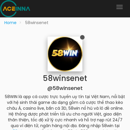
Home
58winsenet
58winsenet
@58winsenet
58WIN là app cá cược trực tuyến uy tín tại Việt Nam, nổi bật
với hệ sinh thái game đa dạng gồm cá cược thể thao kèo
châu Á, casino live, bắn cá 3D, 58win nổ hũ và lô đề online.
Hệ thống được phát triển tối ưu cho người Việt, giao diện
thân thiện, tốc độ xử lý cực nhanh và hỗ trợ nạp rút 24/7
qua ví điện tử, ngân hàng nội địa. Đăng nhập 58win tại