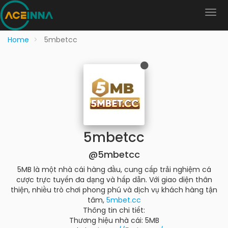
Home
5mbetcc
5mbetcc
@5mbetcc
5MB là một nhà cái hàng đầu, cung cấp trải nghiệm cá
cược trực tuyến đa dạng và hấp dẫn. Với giao diện thân
thiện, nhiều trò chơi phong phú và dịch vụ khách hàng tận
tâm,
5mbet.cc
Thông tin chi tiết:
Thương hiệu nhà cái: 5MB