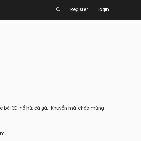
Register
Login
e bài 3D, nổ hũ, đá gà... Khuyến mãi chào mừng
Nam