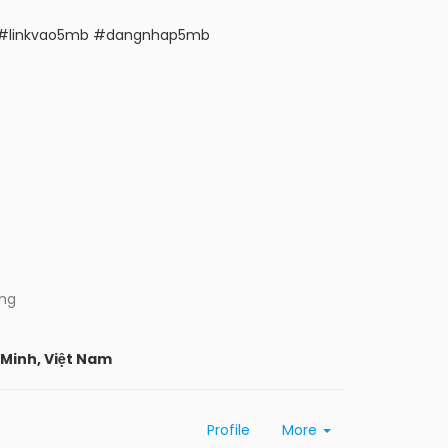
#linkvao5mb #dangnhap5mb
ing
 Minh, Việt Nam
Profile
More