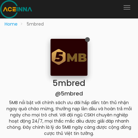
Home
5mbred
5mbred
@5mbred
5MB nổi bật với chính sách ưu đãi hấp dẫn: tân thủ nhận
ngay quà chào mừng, thưởng nạp lần đầu và hoàn trả mỗi
ngày cho mọi trò chơi. Với đội ngũ CSKH chuyên nghiệp
hoạt động 24/7, mọi thắc mắc đều được giải đáp nhanh
chóng. Đây chính là lý do 5MB ngày càng được cộng đồng
cược thủ Việt tin tưởng.