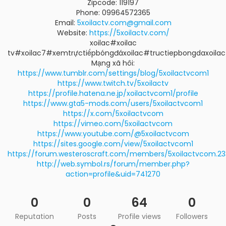
Zipcode: 119197
Phone: 09964572365
Email:
5xoilactv.com@gmail.com
Website:
https://5xoilactv.com/
xoilac#xoilac
tv#xoilac7#xemtrựctiếpbóngđáxoilac#tructiepbongdaxoil
Mạng xã hôi:
https://www.tumblr.com/settings/blog/5xoilactvcom1
https://www.twitch.tv/5xoilactv
https://profile.hatena.ne.jp/xoilactvcom1/profile
https://www.gta5-mods.com/users/5xoilactvcom1
https://x.com/5xoilactvcom
https://vimeo.com/5xoilactvcom
https://www.youtube.com/@5xoilactvcom
https://sites.google.com/view/5xoilactvcom1
https://forum.westeroscraft.com/members/5xoilactvcom.2
http://web.symbol.rs/forum/member.php?
action=profile&uid=741270
0
0
64
0
Reputation
Posts
Profile views
Followers