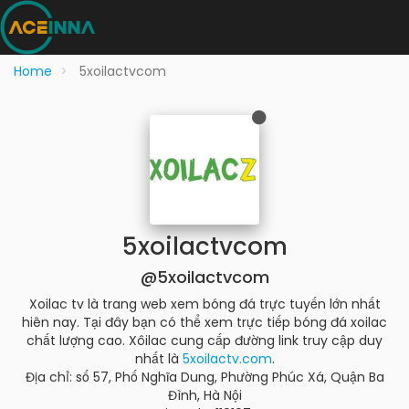
Home
5xoilactvcom
5xoilactvcom
@5xoilactvcom
Xoilac tv là trang web xem bóng đá trực tuyến lớn nhất
hiên nay. Tại đây bạn có thể xem trực tiếp bóng đá xoilac
chất lượng cao. Xôilac cung cấp đường link truy cập duy
nhất là
5xoilactv.com
.
Địa chỉ: số 57, Phố Nghĩa Dung, Phường Phúc Xá, Quận Ba
Đình, Hà Nội