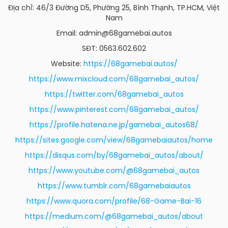
Địa chỉ: 46/3 Đường D5, Phường 25, Bình Thạnh, TP.HCM, Việt
Nam
Email: admin@68gamebai.autos
SĐT: 0563.602.602
Website:
https://68gamebai.autos/
https://www.mixcloud.com/68gamebai_autos/
https://twitter.com/68gamebai_autos
https://www.pinterest.com/68gamebai_autos/
https://profile.hatena.ne.jp/gamebai_autos68/
https://sites.google.com/view/68gamebaiautos/home
https://disqus.com/by/68gamebai_autos/about/
https://www.youtube.com/@68gamebai_autos
https://www.tumblr.com/68gamebaiautos
https://www.quora.com/profile/68-Game-Bai-16
https://medium.com/@68gamebai_autos/about