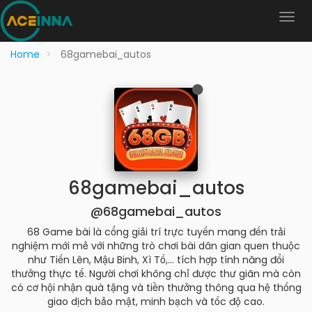
Home
68gamebai_autos
68gamebai_autos
@68gamebai_autos
68 Game bài là cổng giải trí trực tuyến mang đến trải
nghiệm mới mẻ với những trò chơi bài dân gian quen thuộc
như Tiến Lên, Mậu Binh, Xì Tố,… tích hợp tính năng đổi
thưởng thực tế. Người chơi không chỉ được thư giãn mà còn
có cơ hội nhận quà tặng và tiền thưởng thông qua hệ thống
giao dịch bảo mật, minh bạch và tốc độ cao.