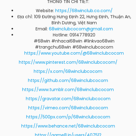
THÔNG TIN CHI TIẾT:
Website:
https://68winclub.co.com/
Địa chỉ: 109 Đường Hưng Định 22, Hưng Định, Thuận An,
Bình Dương, Việt Nam
Email:
68winclubcocom@gmail.com
Hotline: 0914778920
#68win #nhacai68win #linkvao68win
#trangchu68win #68winclubcocom
https://www.youtube.com/@68winclubcocom
https://www.pinterest.com/68winclubcocom/
https://x.com/68winclubcocom
https://github.com/68winclubcocom
https://www.tumblr.com/68winclubcocom
https://gravatar.com/68winclubcocom
https://vimeo.com/68winclubcocom
https://500px.com/p/68winclubcocom
https://www.behance.net/68winclubcocom
https://game8.jp/users/407512