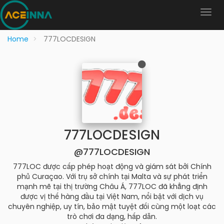
Home
777LOCDESIGN
777LOCDESIGN
@777LOCDESIGN
777LOC được cấp phép hoạt động và giám sát bởi Chính
phủ Curaçao. Với trụ sở chính tại Malta và sự phát triển
mạnh mẽ tại thị trường Châu Á, 777LOC đã khẳng định
được vị thế hàng đầu tại Việt Nam, nổi bật với dịch vụ
chuyên nghiệp, uy tín, bảo mật tuyệt đối cùng một loạt các
trò chơi đa dạng, hấp dẫn.