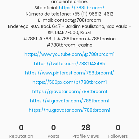
ambiente online.
Site oficial:
https://788t.br.com/
Número de telefone: +55 (11) 96812-4612
E-mail: contact@788tbrcom
Endereço: RUA. Iraci, 647 - Jardim Paulistano, São Paulo -
SP, 01457-000, Brazil
#788t #788_t #788tbrcom #788tcasino
#788tbrcom_casino
https://www.youtube.com/@788tbrcom1
https://twitter.com/788T143485
https://www.pinterest.com/788tbrcom1/
https://500px.com/p/788tbrcom1
https://gravatar.com/788tbrcom1
https://vi.gravatar.com/788tbrcom1
https://hu.gravatar.com/788tbrcom1
0
0
28
0
Reputation
Posts
Profile views
Followers