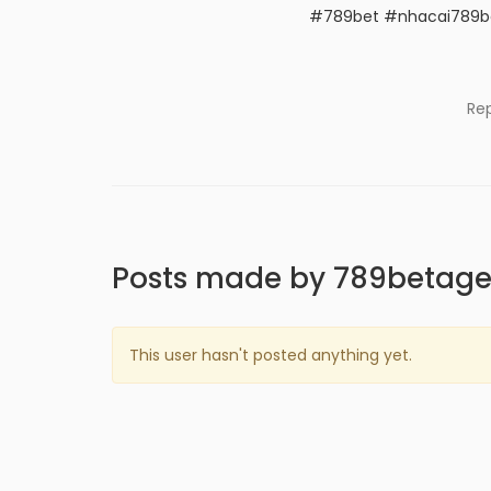
#789bet #nhacai789b
Re
Posts made by 789betag
This user hasn't posted anything yet.