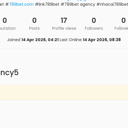
et #
789bet.com
#link789bet #789bet agency #nhacai789be
0
0
17
0
0
putation
Posts
Profile views
Followers
Follow
Joined
14 Apr 2026, 04:21
Last Online
14 Apr 2026, 08:38
ency5