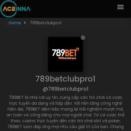
Home
789betclubpro1
789betclubpro1
@789betclubpro1
789BET là nhà cái uy tín, cung cấp các trò chơi cá cược
trực tuyến đa dạng và hấp dẫn. Với nền tảng công nghệ
hiện đại, 789BET đảm bảo mang lại trải nghiệm mượt mà,
an toàn và công bằng cho mọi người chơi. Từ cá cược thể
thao, casino trực tuyến đến các trò chơi slot và poker,
789BET luôn đáp ứng mọi nhu cầu giải trí của bạn. Chúng