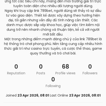
ứng tốt các tiêu chí này, mang đến môi trường giải trí trực
tuyến toàn diện cho nhiều đối tượng người dùng.
Ngay khi truy cập link 789bet, người dùng sẽ thấy rõ sự đầu
tư vào giao diện. Thiết kế được xây dựng theo hướng hiện
đại, tối giản nhưng vẫn đầy đủ tính năng cần thiết. Các
danh mục được sắp xếp khoa học, giúp việc tìm kiếm nội
dung trở nên nhanh chóng và thuận tiện, kể cả với người
mới bắt đầu.
Một trong những điểm mạnh đáng chú ý của link 789bet là
hệ thống trò chơi phong phú. Nền tảng cung cấp nhiều hình
thức giải trí như casino trực tuyến, cá cược thể thao, game
quay thưởng và trò chơi bài.
0
0
68
0
Reputation
Posts
Profile views
Followers
0
Following
Joined
23 Apr 2026, 08:01
Last Online
23 Apr 2026, 08:01