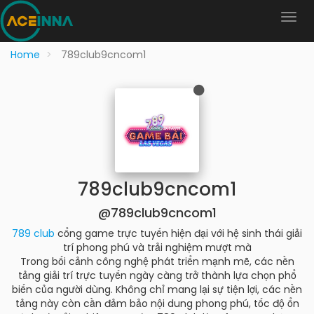
Home
789club9cncom1
789club9cncom1
@789club9cncom1
789 club
cổng game trực tuyến hiện đại với hệ sinh thái giải
trí phong phú và trải nghiệm mượt mà
Trong bối cảnh công nghệ phát triển mạnh mẽ, các nền
tảng giải trí trực tuyến ngày càng trở thành lựa chọn phổ
biến của người dùng. Không chỉ mang lại sự tiện lợi, các nền
tảng này còn cần đảm bảo nội dung phong phú, tốc độ ổn