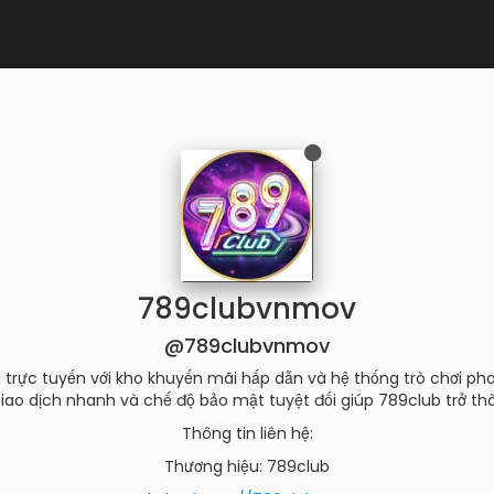
789clubvnmov
@789clubvnmov
trực tuyến với kho khuyến mãi hấp dẫn và hệ thống trò chơi phon
ý giao dịch nhanh và chế độ bảo mật tuyệt đối giúp 789club trở th
Thông tin liên hệ:
Thương hiệu: 789club