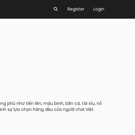
Register
Login
g phú như tiến lên, mậu binh, bắn cá, tài xỉu, nổ
ành sự lựa chọn hàng đầu của người chơi Việt.