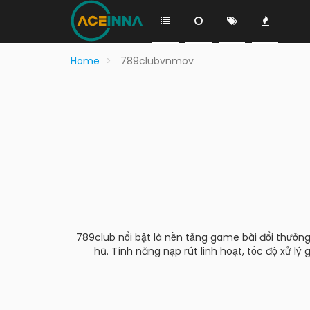
Home
789clubvnmov
789club nổi bật là nền tảng game bài đổi thưởng 
hũ. Tính năng nạp rút linh hoạt, tốc độ xử l