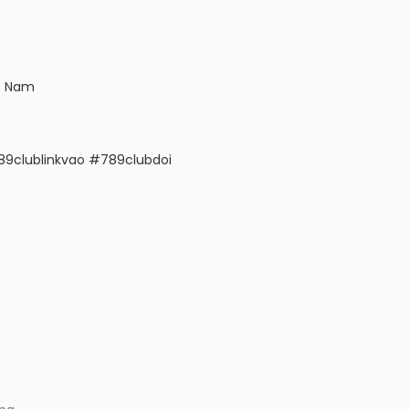
ệt Nam
clublinkvao #789clubdoi