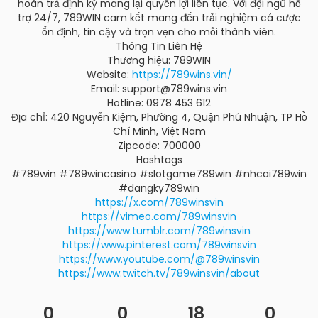
hoàn trả định kỳ mang lại quyền lợi liên tục. Với đội ngũ hỗ
trợ 24/7, 789WIN cam kết mang đến trải nghiệm cá cược
ổn định, tin cậy và trọn vẹn cho mỗi thành viên.
Thông Tin Liên Hệ
Thương hiệu: 789WIN
Website:
https://789wins.vin/
Email: support@789wins.vin
Hotline: 0978 453 612
Địa chỉ: 420 Nguyễn Kiệm, Phường 4, Quận Phú Nhuận, TP Hồ
Chí Minh, Việt Nam
Zipcode: 700000
Hashtags
#789win #789wincasino #slotgame789win #nhcai789win
#dangky789win
https://x.com/789winsvin
https://vimeo.com/789winsvin
https://www.tumblr.com/789winsvin
https://www.pinterest.com/789winsvin
https://www.youtube.com/@789winsvin
https://www.twitch.tv/789winsvin/about
0
0
18
0