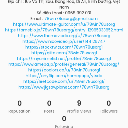
Địa chỉ : 165 Võ Thị Sáu, Đông Hoà, Dĩ An, Bình Dương, Việt
Nam
Số điện thoại : 0968 992 031
Email :
78win78usorg@gmail.com
https://www.ultimate-guitar.com/u/78win78usorg
https://ameblo.jp/78win78usorgg/entry-12965033652.html
https://www.themoviedb.org/u/78win78usorg
https://www.nicovideo.jp/user/144126747
https://stocktwits.com/78win78usorg1
https://qiita.com/78win78usorg1
https://myanimelist.net/profile/78win78usorg1
https://www.ameba.jp/profile/general/78win78usorgg/
https://coolors.co/u/78win78usorg1
https://anyflip.com/homepage/ytsdc
https://leetcode.com/u/78win78usorg1/
https://www.jigsawplanet.com/78win78usorg
0
0
9
0
Reputation
Posts
Profile views
Followers
0
Following