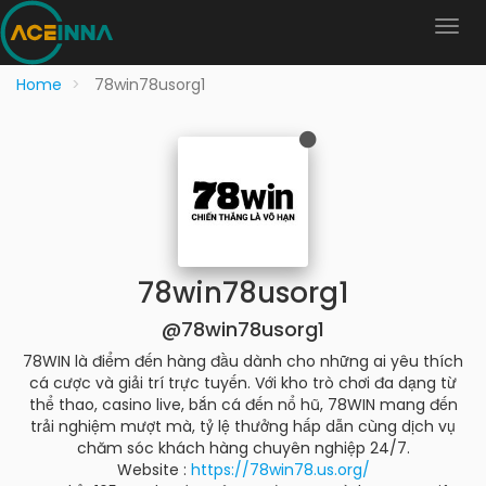
Home
78win78usorg1
78win78usorg1
@78win78usorg1
78WIN là điểm đến hàng đầu dành cho những ai yêu thích
cá cược và giải trí trực tuyến. Với kho trò chơi đa dạng từ
thể thao, casino live, bắn cá đến nổ hũ, 78WIN mang đến
trải nghiệm mượt mà, tỷ lệ thưởng hấp dẫn cùng dịch vụ
chăm sóc khách hàng chuyên nghiệp 24/7.
Website :
https://78win78.us.org/