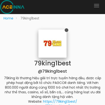
Home
79king1best
79king1best
@79king1best
79King là thương hiệu giải trí trực tuyến hàng đầu, được cấp
phép hoạt động bởi tổ chức PAGCOR danh tiếng. Với hơn
800.000 người dùng cùng 1000 trò chơi hot nhất thị trường
như thể thao, casino, xổ số, bắn cá,... cùng hàng loạt ưu đãi
khủng dành tặng hội viên.
Website:
https://79king1.best/