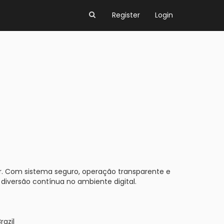
Register
Login
r. Com sistema seguro, operação transparente e
iversão contínua no ambiente digital.
razil