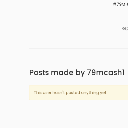
#79M #
Re
Posts made by 79mcash1
This user hasn't posted anything yet.