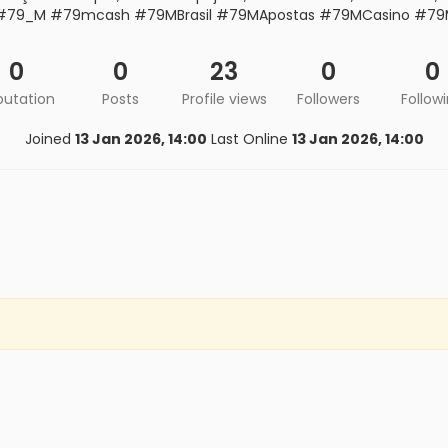
79_M #79mcash #79MBrasil #79MApostas #79MCasino #79
0
0
23
0
0
putation
Posts
Profile views
Followers
Follow
Joined
13 Jan 2026, 14:00
Last Online
13 Jan 2026, 14:00