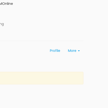
MOnline
ing
Profile
More