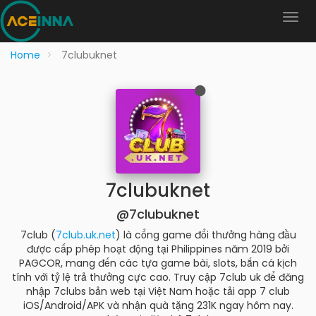
Home
7clubuknet
7clubuknet
@7clubuknet
7club (
7club.uk.net
) là cổng game đổi thưởng hàng đầu
được cấp phép hoạt động tại Philippines năm 2019 bởi
PAGCOR, mang đến các tựa game bài, slots, bắn cá kịch
tính với tỷ lệ trả thưởng cực cao. Truy cập 7club uk để đăng
nhập 7clubs bản web tại Việt Nam hoặc tải app 7 club
iOS/Android/APK và nhận quà tặng 231K ngay hôm nay.