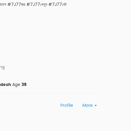
াদেশ #7J77জয় #7J77খেলুন #7J77বেট
ing
adesh
Age
38
Profile
More