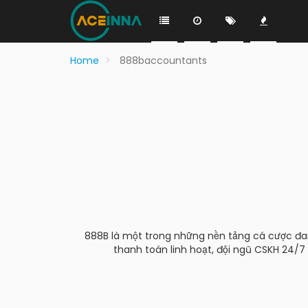
Home
888baccountants
888B là một trong những nền tảng cá cược đang
thanh toán linh hoạt, đội ngũ CSKH 24/7