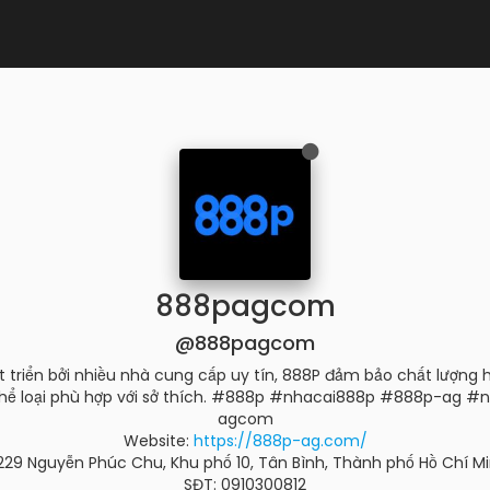
888pagcom
@888pagcom
t triển bởi nhiều nhà cung cấp uy tín, 888P đảm bảo chất lượng
ược thể loại phù hợp với sở thích. #888p #nhacai888p #888p-
agcom
Website:
https://888p-ag.com/
 229 Nguyễn Phúc Chu, Khu phố 10, Tân Bình, Thành phố Hồ Chí M
SĐT: 0910300812