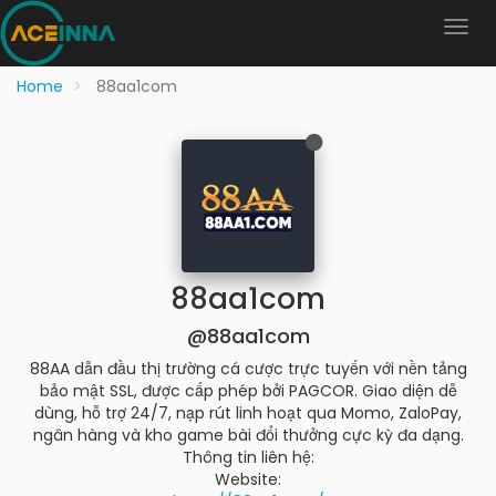
Home
88aa1com
88aa1com
@88aa1com
88AA dẫn đầu thị trường cá cược trực tuyến với nền tảng
bảo mật SSL, được cấp phép bởi PAGCOR. Giao diện dễ
dùng, hỗ trợ 24/7, nạp rút linh hoạt qua Momo, ZaloPay,
ngân hàng và kho game bài đổi thưởng cực kỳ đa dạng.
Thông tin liên hệ:
Website: