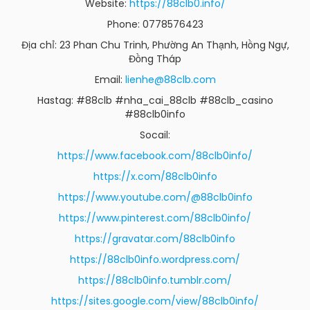
Website:
https://88clb0.info/
Phone: 0778576423
Địa chỉ: 23 Phan Chu Trinh, Phường An Thạnh, Hồng Ngự,
Đồng Tháp
Email:
lienhe@88clb.com
Hastag: #88clb #nha_cai_88clb #88clb_casino
#88clb0info
Socail:
https://www.facebook.com/88clb0info/
https://x.com/88clb0info
https://www.youtube.com/@88clb0info
https://www.pinterest.com/88clb0info/
https://gravatar.com/88clb0info
https://88clb0info.wordpress.com/
https://88clb0info.tumblr.com/
https://sites.google.com/view/88clb0info/