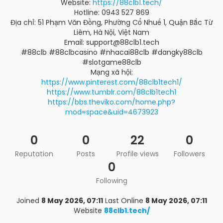
Website:
https://88clb1.tech/
Hotline: 0943 527 869
Địa chỉ: 51 Phạm Văn Đồng, Phường Cổ Nhuế 1, Quận Bắc Từ
Liêm, Hà Nội, Việt Nam
Email: support@88clb1.tech
#88clb #88clbcasino #nhacai88clb #dangky88clb
#slotgame88clb
Mạng xã hội:
https://www.pinterest.com/88clb1tech1/
https://www.tumblr.com/88clb1tech1
https://bbs.theviko.com/home.php?
mod=space&uid=4673923
0
0
22
0
Reputation
Posts
Profile views
Followers
0
Following
Joined
8 May 2026, 07:11
Last Online
8 May 2026, 07:11
Website
88clb1.tech/