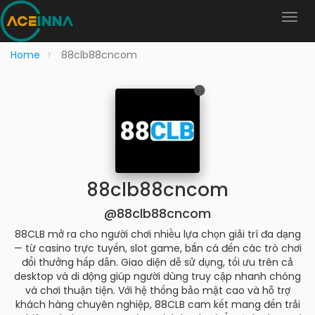
Home
88clb88cncom
88clb88cncom
@88clb88cncom
88CLB mở ra cho người chơi nhiều lựa chọn giải trí đa dạng
— từ casino trực tuyến, slot game, bắn cá đến các trò chơi
đổi thưởng hấp dẫn. Giao diện dễ sử dụng, tối ưu trên cả
desktop và di động giúp người dùng truy cập nhanh chóng
và chơi thuận tiện. Với hệ thống bảo mật cao và hỗ trợ
khách hàng chuyên nghiệp, 88CLB cam kết mang đến trải