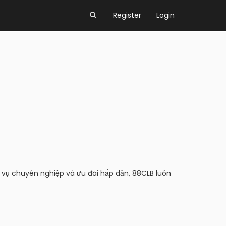
Register
Login
ch vụ chuyên nghiệp và ưu đãi hấp dẫn, 88CLB luôn