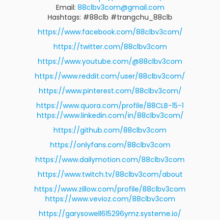
Email:
88clbv3com@gmail.com
Hashtags: #88clb #trangchu_88clb
https://www.facebook.com/88clbv3com/
https://twitter.com/88clbv3com
https://www.youtube.com/@88clbv3com
https://www.reddit.com/user/88clbv3com/
https://www.pinterest.com/88clbv3com/
https://www.quora.com/profile/88CLB-15-1
https://www.linkedin.com/in/88clbv3com/
https://github.com/88clbv3com
https://onlyfans.com/88clbv3com
https://www.dailymotion.com/88clbv3com
https://www.twitch.tv/88clbv3com/about
https://www.zillow.com/profile/88clbv3com
https://www.vevioz.com/88clbv3com
https://garysowell615296ymz.systeme.io/