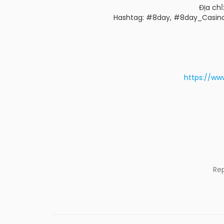
Địa ch
Hashtag: #8day, #8day_Casin
https://ww
Re