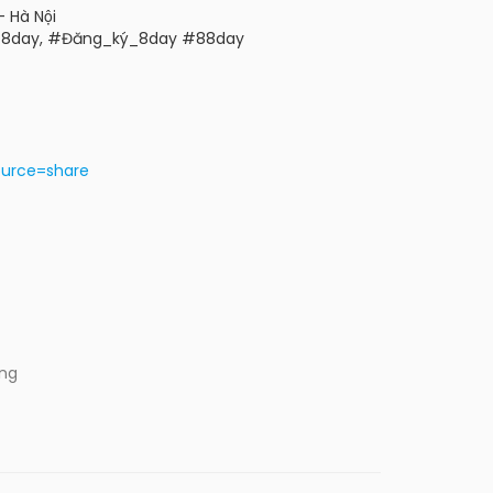
 Hà Nội
o_8day, #Đăng_ký_8day #88day
ource=share
ing