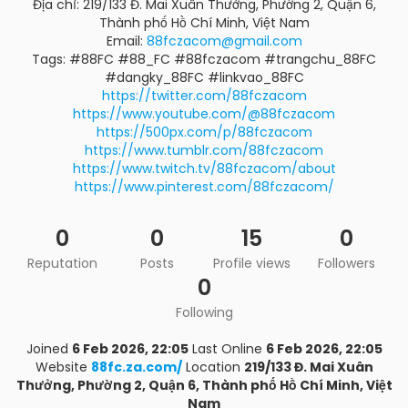
Địa chỉ: 219/133 Đ. Mai Xuân Thưởng, Phường 2, Quận 6,
Thành phố Hồ Chí Minh, Việt Nam
Email:
88fczacom@gmail.com
Tags: #88FC #88_FC #88fczacom #trangchu_88FC
#dangky_88FC #linkvao_88FC
https://twitter.com/88fczacom
https://www.youtube.com/@88fczacom
https://500px.com/p/88fczacom
https://www.tumblr.com/88fczacom
https://www.twitch.tv/88fczacom/about
https://www.pinterest.com/88fczacom/
0
0
15
0
Reputation
Posts
Profile views
Followers
0
Following
Joined
6 Feb 2026, 22:05
Last Online
6 Feb 2026, 22:05
Website
88fc.za.com/
Location
219/133 Đ. Mai Xuân
Thưởng, Phường 2, Quận 6, Thành phố Hồ Chí Minh, Việt
Nam