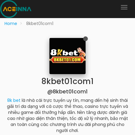
Home
8kbet01com1
8kbet01com1
@8kbet01com1
8k bet
là nhà cái trực tuyến uy tín, mang đến hệ sinh thái
giải trí đa dạng với cá cược thể thao, casino trực tuyến và
nhiều game đổi thưởng hấp dẫn. Nền tảng được đánh giá
cao nhờ giao diện thân thiện, tốc độ xử lý nhanh, bảo mật
an toàn cùng các chương trình ưu đãi phong phú cho
người chơi.