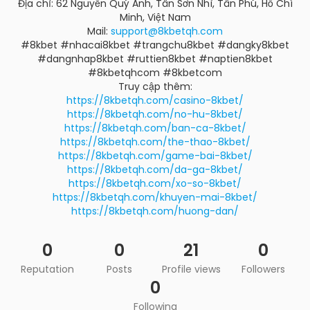
Địa chỉ: 62 Nguyễn Quý Anh, Tân Sơn Nhì, Tân Phú, Hồ Chí
Minh, Việt Nam
Mail:
support@8kbetqh.com
#8kbet #nhacai8kbet #trangchu8kbet #dangky8kbet
#dangnhap8kbet #ruttien8kbet #naptien8kbet
#8kbetqhcom #8kbetcom
Truy cập thêm:
https://8kbetqh.com/casino-8kbet/
https://8kbetqh.com/no-hu-8kbet/
https://8kbetqh.com/ban-ca-8kbet/
https://8kbetqh.com/the-thao-8kbet/
https://8kbetqh.com/game-bai-8kbet/
https://8kbetqh.com/da-ga-8kbet/
https://8kbetqh.com/xo-so-8kbet/
https://8kbetqh.com/khuyen-mai-8kbet/
https://8kbetqh.com/huong-dan/
0
0
21
0
Reputation
Posts
Profile views
Followers
0
Following