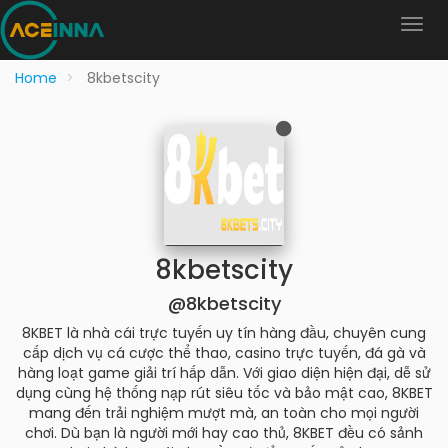
Home
8kbetscity
8kbetscity
@8kbetscity
8KBET là nhà cái trực tuyến uy tín hàng đầu, chuyên cung
cấp dịch vụ cá cược thể thao, casino trực tuyến, đá gà và
hàng loạt game giải trí hấp dẫn. Với giao diện hiện đại, dễ sử
dụng cùng hệ thống nạp rút siêu tốc và bảo mật cao, 8KBET
mang đến trải nghiệm mượt mà, an toàn cho mọi người
chơi. Dù bạn là người mới hay cao thủ, 8KBET đều có sảnh