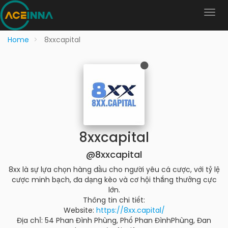
Home
8xxcapital
8xxcapital
@8xxcapital
8xx là sự lựa chọn hàng đầu cho người yêu cá cược, với tỷ lệ
cược minh bạch, đa dạng kèo và cơ hội thắng thưởng cực
lớn.
Thông tin chi tiết:
Website:
https://8xx.capital/
Địa chỉ: 54 Phan Đình Phùng, Phố Phan ĐìnhPhùng, Đan