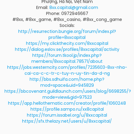
Phượng, Hà Nội, Việt Nam
Email:
8xx.capital@gmail.com
Phone: 0972946667
#8xx, #8xx_game, #8xx_casino, #8xx_cong_game
Socials:
http://resurrection.bungie.org/forum/index.pl?
profile=8xxcapital
https://my.clickthecity.com/8xxcapital
https://dialog.eslov.se/profiles/8xxcapital/activity
https://forum.tkool.jp/index.php?
members/8xxcapital.78571/about
https://jobs.westerncity.com/profiles/7235603-8xx-nha-
cai-ca-c-c-tr-c-tuy-n-uy-tin-da-d-ng
http://bbs.sdhuifa.com/home.php?
mod=space&uid=945829
https://bbcovenant.guildlaunch.com/users/blog/6698255/?
mode=view&gid=97523
https://app.hellothematic.com/creator/profile/1060248
https://profile.sampo.ru/xx8capital
https://forum.issabel.org/u/8xxcapital
https://sfx.thelazy.net/users/u/8xxcapital/