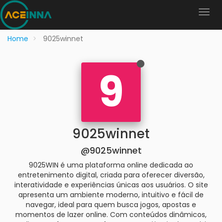
Home
9025winnet
9
9025winnet
@9025winnet
9025WIN é uma plataforma online dedicada ao
entretenimento digital, criada para oferecer diversão,
interatividade e experiências únicas aos usuários. O site
apresenta um ambiente moderno, intuitivo e fácil de
navegar, ideal para quem busca jogos, apostas e
momentos de lazer online. Com conteúdos dinâmicos,