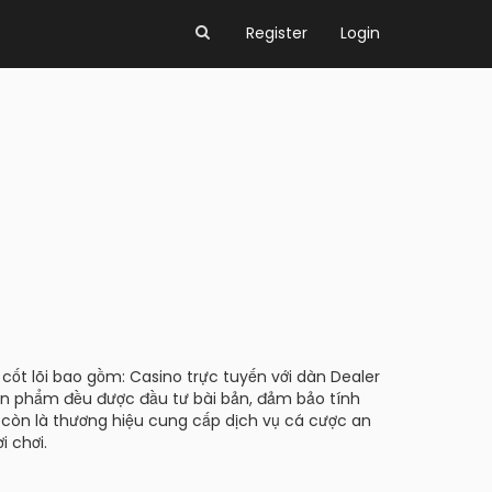
Register
Login
cốt lõi bao gồm: Casino trực tuyến với dàn Dealer
 sản phẩm đều được đầu tư bài bản, đảm bảo tính
à còn là thương hiệu cung cấp dịch vụ cá cược an
 chơi.