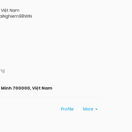
, Việt Nam
aiNghiem98WIN
ing
í Minh 700000, Việt Nam
Profile
More