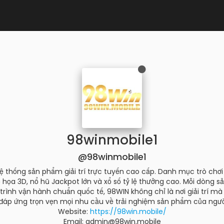
98winmobile1
@98winmobile1
ệ thống sản phẩm giải trí trực tuyến cao cấp. Danh mục trò chơi 
 họa 3D, nổ hũ Jackpot lớn và xổ số tỷ lệ thưởng cao. Mỗi dòng
trình vận hành chuẩn quốc tế, 98WIN không chỉ là nơi giải trí m
 đáp ứng trọn vẹn mọi nhu cầu về trải nghiệm sản phẩm của người
Website:
https://98win.mobile/
Email: admin@98win.mobile