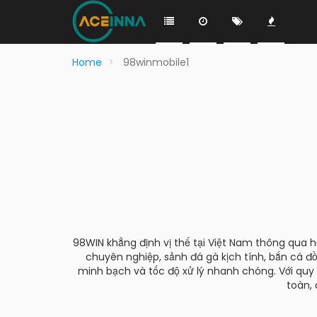
Home
98winmobile1
98WIN khẳng định vị thế tại Việt Nam thông qua h
chuyên nghiệp, sảnh đá gà kịch tính, bắn cá đồ
minh bạch và tốc độ xử lý nhanh chóng. Với quy 
toàn,