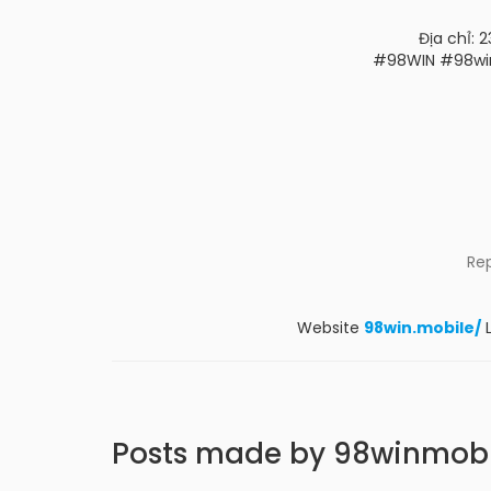
Địa chỉ: 
#98WIN #98wi
Re
Website
98win.mobile/
Posts made by 98winmobi