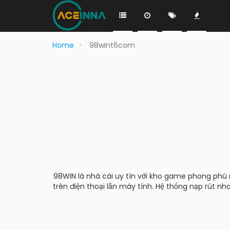
Home
98wint6com
98WIN là nhà cái uy tín với kho game phong phú nh
trên điện thoại lẫn máy tính. Hệ thống nạp rút n