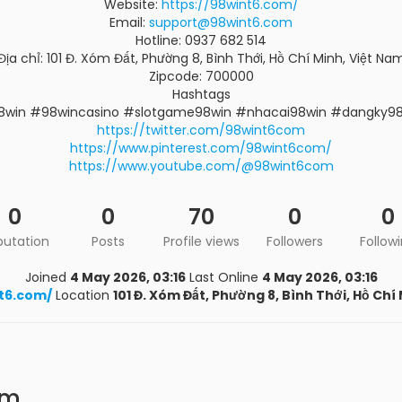
Website:
https://98wint6.com/
Email:
support@98wint6.com
Hotline: 0937 682 514
Địa chỉ: 101 Đ. Xóm Đất, Phường 8, Bình Thới, Hồ Chí Minh, Việt Na
Zipcode: 700000
Hashtags
win #98wincasino #slotgame98win #nhacai98win #dangky9
https://twitter.com/98wint6com
https://www.pinterest.com/98wint6com/
https://www.youtube.com/@98wint6com
0
0
70
0
0
putation
Posts
Profile views
Followers
Follow
Joined
4 May 2026, 03:16
Last Online
4 May 2026, 03:16
t6.com/
Location
101 Đ. Xóm Đất, Phường 8, Bình Thới, Hồ Chí
om