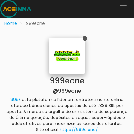
Home
999eone
999eone
@999eone
999E
esta plataforma líder em entretenimento online
oferece bônus diários de apostas de até 1.888 BRL por
aposta. A marca se orgulha de um sistema de segurança
de última geração, depósitos e saques super-rápidos e
odds atrativos para maximizar os lucros dos clientes.
Site oficial:
https://999e.one/