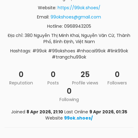
Website:
https://99ok.shoes/
Email:
99okshoes@gmail.com
Hotline: 0968943205
Địa chỉ: 380 Nguyễn Thị Minh Khai, Nguyễn Văn Cừ, Thành
Phố, Bình Định, Việt Nam
Hashtags: #99ok #99okshoes #nhacai99ok #link99ok
#trangchu99ok
0
0
25
0
Reputation
Posts
Profile views
Followers
0
Following
Joined
8 Apr 2026, 21:10
Last Online
9 Apr 2026, 01:35
Website
99ok.shoes/