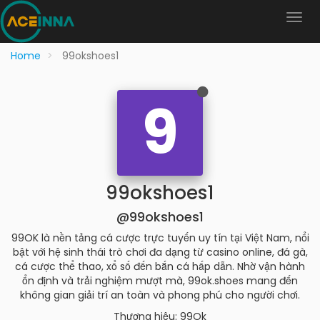
Home
99okshoes1
9
99okshoes1
@99okshoes1
99OK là nền tảng cá cược trực tuyến uy tín tại Việt Nam, nổi
bật với hệ sinh thái trò chơi đa dạng từ casino online, đá gà,
cá cược thể thao, xổ số đến bắn cá hấp dẫn. Nhờ vận hành
ổn định và trải nghiệm mượt mà, 99ok.shoes mang đến
không gian giải trí an toàn và phong phú cho người chơi.
Thương hiệu: 99Ok