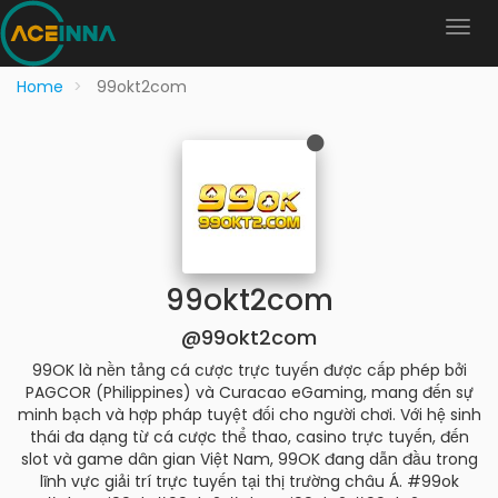
Home
99okt2com
99okt2com
@99okt2com
99OK là nền tảng cá cược trực tuyến được cấp phép bởi
PAGCOR (Philippines) và Curacao eGaming, mang đến sự
minh bạch và hợp pháp tuyệt đối cho người chơi. Với hệ sinh
thái đa dạng từ cá cược thể thao, casino trực tuyến, đến
slot và game dân gian Việt Nam, 99OK đang dẫn đầu trong
lĩnh vực giải trí trực tuyến tại thị trường châu Á. #99ok